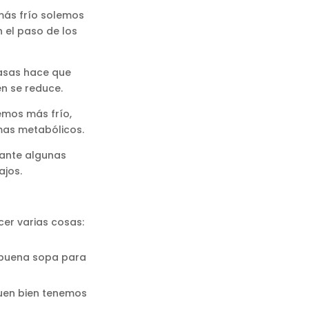
 más frío solemos
 el paso de los
rasas hace que
n se reduce.
emos más frío,
mas metabólicos.
ante algunas
ajos.
cer varias cosas:
 buena sopa para
guen bien tenemos