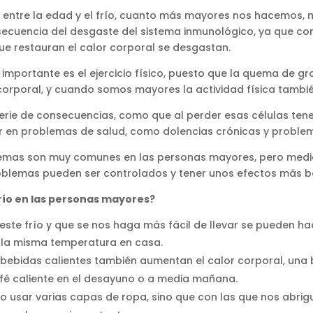
ón entre la edad y el frío, cuanto más mayores nos hacemos,
nsecuencia del desgaste del sistema inmunológico, ya que con
ue restauran el calor corporal se desgastan.
importante es el ejercicio físico, puesto que la quema de g
corporal, y cuando somos mayores la actividad física tambié
erie de consecuencias, como que al perder esas células ten
r en problemas de salud, como dolencias crónicas y proble
lemas son muy comunes en las personas mayores, pero medi
oblemas pueden ser controlados y tener unos efectos más b
frío en las personas mayores?
 este frío y que se nos haga más fácil de llevar se pueden ha
 la misma temperatura en casa.
 bebidas calientes también aumentan el calor corporal, una
fé caliente en el desayuno o a media mañana.
o usar varias capas de ropa, sino que con las que nos abri