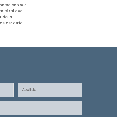
narse con sus
ar el rol que
ar de la
de geriatría.