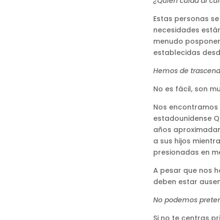
¿Quién cuida al cu
Estas personas se 
necesidades están
menudo posponen e
establecidas des
Hemos de trascende
No es fácil, son 
Nos encontramos 
estadounidense Qu
años aproximadame
a sus hijos mient
presionadas en m
A pesar que nos h
deben estar ausen
No podemos pretend
Si no te centras p