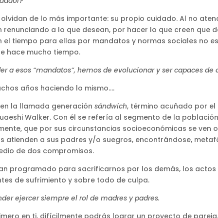
idador?
olvidan de lo más importante: su propio cuidado. Al no aten
 renunciando a lo que desean, por hacer lo que creen que d
l tiempo para ellas por mandatos y normas sociales no esc
de hace mucho tiempo.
r a esos “mandatos”, hemos de evolucionar y ser capaces de 
muchos años haciendo lo mismo….
en la llamada generación
sándwich
, término acuñado por el
aeshi Walker. Con él se refería al segmento de la población
nte, que por sus circunstancias socioeconómicas se ven o
ras atienden a sus padres y/o suegros, encontrándose, metaf
edio de dos compromisos.
an programado para sacrificarnos por los demás, los actos 
tes de sufrimiento y sobre todo de culpa.
er ejercer siempre el rol de madres y padres.
rimero en ti, difícilmente podrás lograr un proyecto de pareja