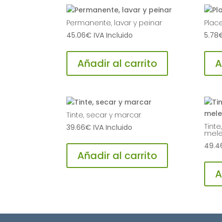
Permanente, lavar y peinar
Plac
45.06
€
IVA Incluido
5.78
Añadir al carrito
A
Tinte, secar y marcar
Tint
39.66
€
IVA Incluido
mel
49.4
Añadir al carrito
A