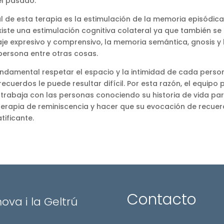
el pasado.
pal de esta terapia es la estimulación de la memoria episódic
ste una estimulación cognitiva colateral ya que también se 
aje expresivo y comprensivo, la memoria semántica, gnosis y 
persona entre otras cosas.
fundamental respetar el espacio y la intimidad de cada perso
ecuerdos le puede resultar difícil. Por esta razón, el equipo 
 trabaja con las personas conociendo su historia de vida p
 terapia de reminiscencia y hacer que su evocación de recue
tificante.
Contacto
nova i la Geltrú