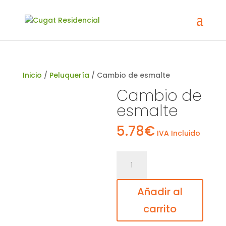
Inicio
/
Peluquería
/ Cambio de esmalte
Cambio de
esmalte
5.78
€
IVA Incluido
Cambio
de
esmalte
Añadir al
cantidad
carrito