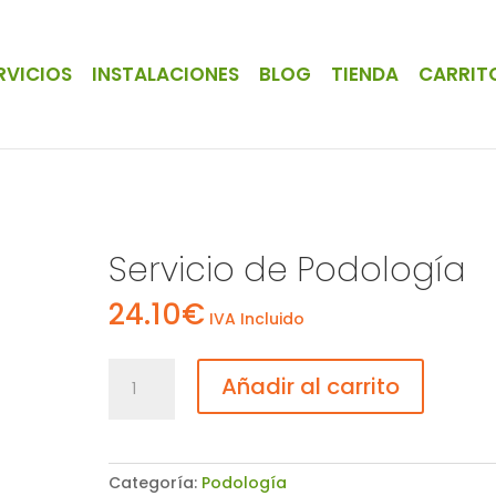
RVICIOS
INSTALACIONES
BLOG
TIENDA
CARRIT
Servicio de Podología
24.10
€
IVA Incluido
Servicio
Añadir al carrito
de
Podología
cantidad
Categoría:
Podología